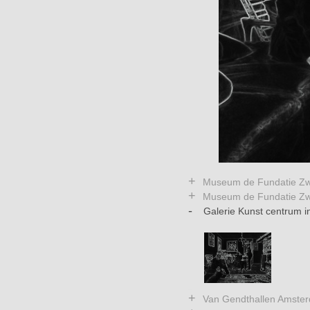
+
Museum de Fundatie Zwo
+
Museum de Fundatie Zwo
-
Galerie Kunst centrum i
..
+
Van Gendthallen Amster